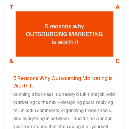
5
Reasons
Why
Outsourcing
Marketing
is
Worth
It
5 Reasons Why Outsourcing Marketing is
Worth It
Running a business is already a full-time job. Add
marketing to the mix—designing posts, replying
to LinkedIn comments, organizing trade shows,
and everything in between—and it’s no wonder
you’re stretched thin. Stop doing it all yourself.