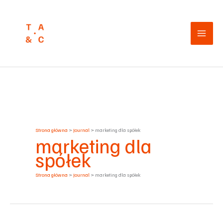
Przejdź
do
treści
Strona główna
Journal
marketing dla spółek
marketing dla
spółek
Strona główna
Journal
marketing dla spółek